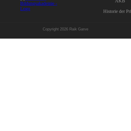
AKB
Historie der P
Copyright
2026
Raik Garve