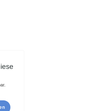
iese
ar.
en