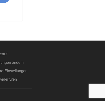
erruf
llungen ändern
äre-Einstellungen
widerrufen