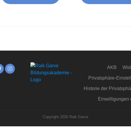
AKB
Wid
Privatsphäre-Einste
Historie der Privatsph
Einwilligungen 
Copyright
2026
Raik Garve