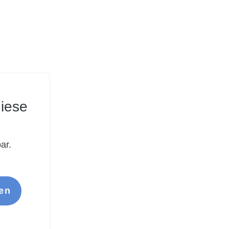
iese
ar.
en