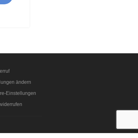
erruf
llungen ändern
äre-Einstellungen
widerrufen