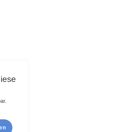
iese
ar.
en