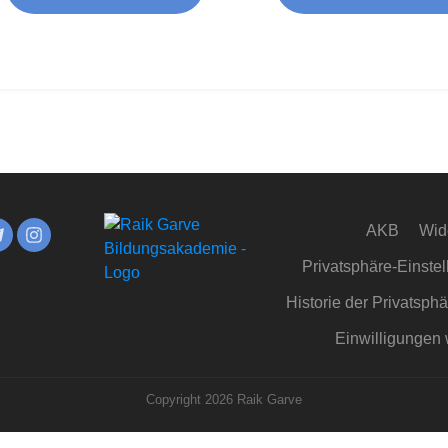
AKB
Wid
Privatsphäre-Einste
Historie der Privatsph
Einwilligungen 
Copyright
2026
Raik Garve