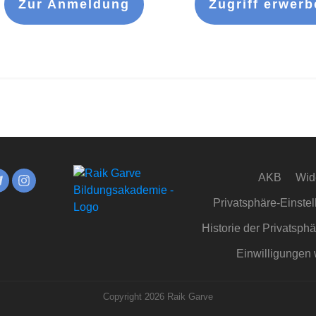
Zur Anmeldung
Zugriff erwerb
AKB
Wid
Privatsphäre-Einste
Historie der Privatsph
Einwilligungen 
Copyright
2026
Raik Garve