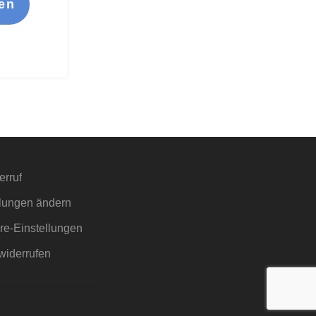
en
erruf
llungen ändern
äre-Einstellungen
widerrufen