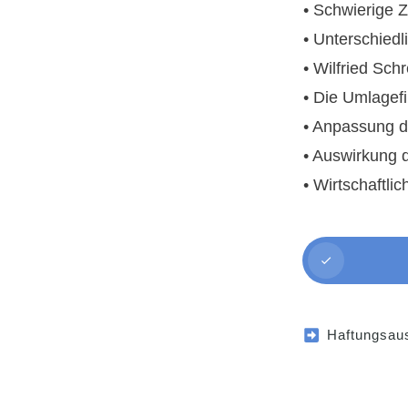
• Schwierige 
• Unterschied
• Wilfried Sc
• Die Umlagef
• Anpassung d
• Auswirkung 
• Wirtschaftl
Haftungsau