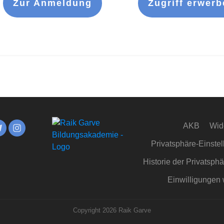
Zur Anmeldung
Zugriff erwerb
AKB
Wid
Privatsphäre-Einste
Historie der Privatsph
Einwilligungen 
Copyright
2026
Raik Garve