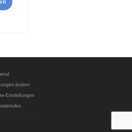
en
erruf
llungen ändern
äre-Einstellungen
widerrufen